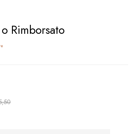
 o Rimborsato
re
5,50