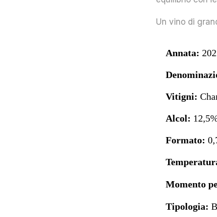
Un vino di gran
Annata:
202
Denominazi
Vitigni:
Char
Alcol:
12,5
Formato:
0,
Temperatura
Momento per
Tipologia:
B