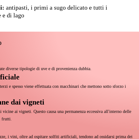
i:
antipasti, i primi a sugo delicato e tutti i
 e di lago
o
e
te diverse tipologie di uve e di provenienza dubbia.
ficiale
 terzi e spesso viene effettuata con macchinari che mettono sotto sforzo i
ne dai vigneti
 vicine ai vigneti. Questo causa una permanenza eccessiva all'interno delle
 frutti.
e, i vini, oltre ad ospitare solfiti artificiali, tendono ad ossidarsi prima dei