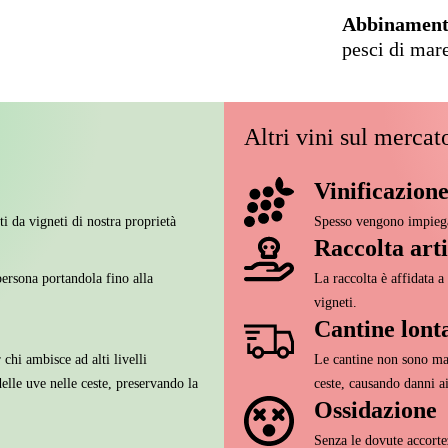
Abbinament
pesci di mare
Altri vini sul mercat
Vinificazion
i da vigneti di nostra proprietà
Spesso vengono impiega
Raccolta arti
rsona portandola fino alla
La raccolta è affidata a
vigneti.
Cantine lonta
 chi ambisce ad alti livelli
Le cantine non sono mai
elle uve nelle ceste, preservando la
ceste, causando danni ai
Ossidazione
Senza le dovute accortezz