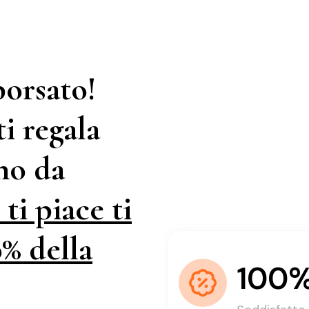
borsato!
i regala
ino da
ti piace ti
% della
100