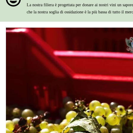
La nostra filiera è progettata per donare ai nostri vini un sapor
che la nostra soglia di ossidazione è la più bassa di tutto il mer