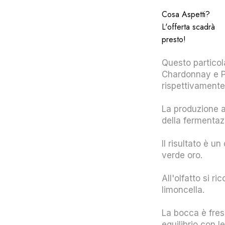
Cosa Aspetti?
L'offerta scadrà
presto!
Questo particol
Chardonnay e P
rispettivament
La produzione a
della fermenta
Il risultato è un
verde oro.
All'olfatto si r
limoncella.
La bocca è fres
equilibrio con 