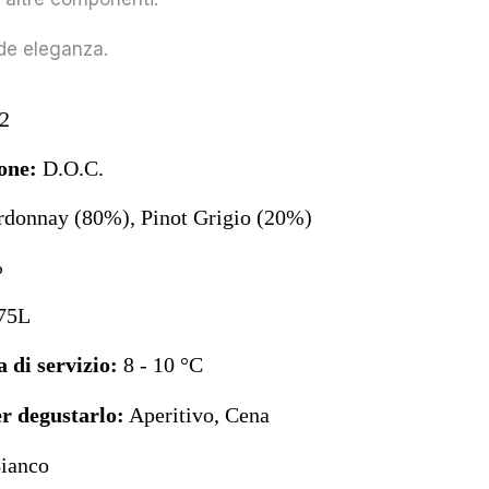
de eleganza.
2
one:
D.O.C.
donnay (80%), Pinot Grigio (20%)
%
75L
 di servizio:
8 - 10 °C
 degustarlo:
Aperitivo, Cena
ianco