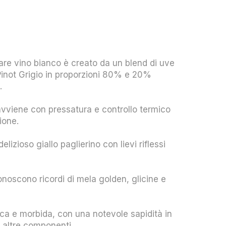
are vino bianco è creato da un blend di uve
inot Grigio in proporzioni 80% e 20%
e.
vviene con pressatura e controllo termico
zione.
 delizioso giallo paglierino con lievi riflessi
iconoscono ricordi di mela golden, glicine e
ca e morbida, con una notevole sapidità in
le altre componenti.