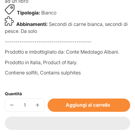
ad un libro
Tipologia:
Bianco
Abbinamenti:
Secondi di carne bianca, secondi di
pesce. Da solo
-----------------------------------------
Prodotto e imbottigliato da: Conte Medolago Albani.
Prodotto in Italia, Product of Italy.
Contiene solfiti, Contains sulphites
Quantità
Aggiungi al carrello
Diminuisci
Aumenta
quantità
quantità
per
per
&quot;Santa
&quot;Santa
Caterina&quot;
Caterina&quot;
-
-