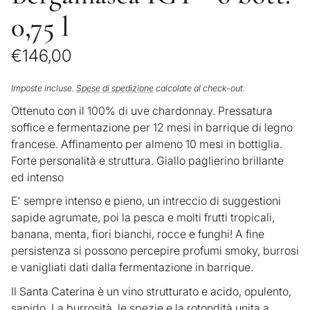
0,75 l
Prezzo
€146,00
Prezzo
/
di
unitario
per
Imposte incluse.
Spese di spedizione
calcolate al check-out.
listino
Ottenuto con il 100% di uve chardonnay. Pressatura
soffice e fermentazione per 12 mesi in barrique di legno
francese. Affinamento per almeno 10 mesi in bottiglia.
Forte personalità e struttura. Giallo paglierino brillante
ed intenso
E' sempre intenso e pieno, un intreccio di suggestioni
sapide a
grumate, poi la pesca e molti frutti tropicali,
banana, menta, fiori bianchi, rocce e funghi! A fine
persistenza si possono percepire profumi smoky, burrosi
e vanigliati dati dalla fermentazione in barrique.
Il Santa Caterina è un vino strutturato e acido, opulento,
sapido. La burrosità, le spezie e la rotondità unita a