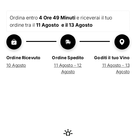
Chardonnay
Chardonnay
della
della
Bergamasca
Bergamasca
Ordina entro 
4 Ore 49 Minuti
 e riceverai il tuo 
IGT
IGT
-
-
ordine tra il 
11 Agosto  e il 13 Agosto 
6
6
bott.
bott.
0,75
0,75
l
l
Ordine Ricevuto
Ordine Spedito
Goditi il tuo Vino
10 Agosto
11 Agosto - 12
11 Agosto - 13
Agosto
Agosto