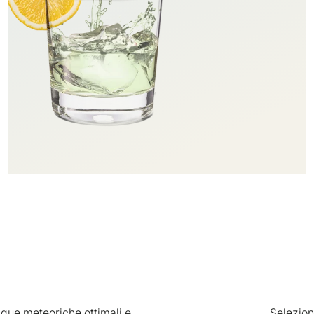
que meteoriche ottimali e
Selezion