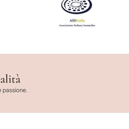
alità
 e passione.