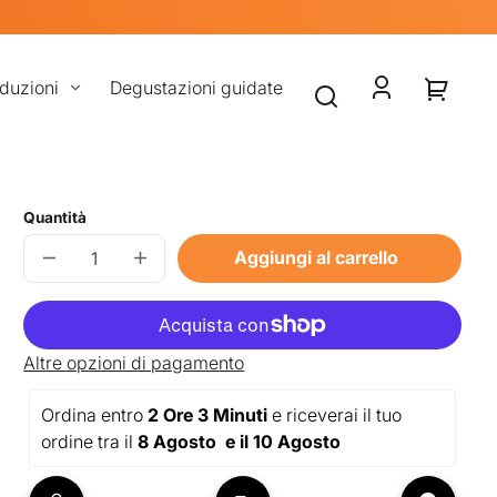
oduzioni
Degustazioni guidate
Accedi
Il
tuo
carrello
Quantità
Aggiungi al carrello
Diminuisci
Aumenta
quantità
quantità
per
per
GIN
GIN
SOUR
SOUR
Altre opzioni di pagamento
Ordina entro 
2 Ore 3 Minuti
 e riceverai il tuo 
ordine tra il 
8 Agosto  e il 10 Agosto 