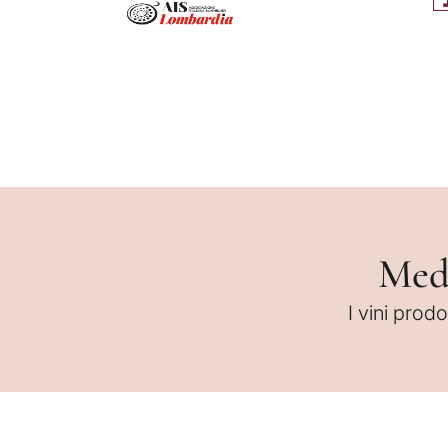
Medo
I vini prod