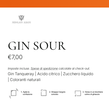
Vai
rettamente
i contenuti
Passa alle
formazioni
l prodotto
GIN SOUR
Prezzo
€7,00
Prezzo
/
di
unitario
per
Imposte incluse.
Spese di spedizione
calcolate al check-out.
listino
Gin Tanqueray
|
Acido citrico
|
Zucchero liquido
|
Coloranti naturali